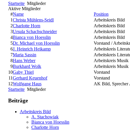
Startseite
Mitglieder
Aktive Mitglieder
#
Name
Position
1
Christa Mühlens-Seidl
Arbeitskreis Bild
2
Charlotte Horn
Arbeitskreis Bild
3
Ursula Schachschneider
Arbeitskreis Bild
4
Bianca von Hoesslin
Arbeitskreis Bild
5
Dr. Michael von Hoesslin
Vorstand / Arbeitsk
6
J. Heinrich Heikamp
Arbeitskreis Literat
7
Maria Sassin
Arbeitskreis Literat
8
Hans Weber
Arbeitskreis Musik
9
Burkhard Wolk
Arbeitskreis Musik
10
Gaby Thiel
Vorstand
11
Gerhard Keuenhof
Vorstand
12
Wolfgang Haus
AK Bild, Sprecher A
Startseite
Mitglieder
Beiträge
Arbeitskreis Bild
A. Stachowiak
Bianca von Hoesslin
Charlotte Horn