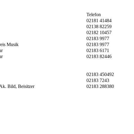
Telefon
02181 41484
02138 82259
02182 10457
02183 9977
reis Musik
02183 9977
ur
02183 6171
ur
02183 82446
02183 450492
02183 7243
k. Bild, Beisitzer
02183 288380