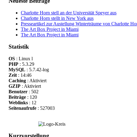
Neueste Beiträge
Charlotte Horn stell an der Universität Speyer aus
Charlotte Horn stellt in New York aus
Presseartikel zur Austellung Winterträume von Charlotte H
The Art Box Project in Miami
The Art Box Project in Miami
Statistik
OS
: Linux l
PHP
: 5.3.29
MySQL
: 5.7.42-log
Zeit
: 14:46
Caching
: Aktiviert
GZIP
: Aktiviert
Benutzer
: 502
Beiträge
: 120
Weblinks
: 12
Seitenaufrufe
: 527003
Kurzvorstellung