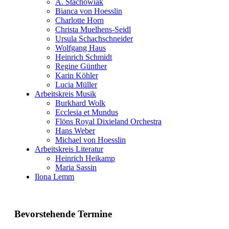
A. Stachowiak
Bianca von Hoesslin
Charlotte Horn
Christa Muelhens-Seidl
Ursula Schachschneider
Wolfgang Haus
Heinrich Schmidt
Regine Günther
Karin Köhler
Lucia Müller
Arbeitskreis Musik
Burkhard Wolk
Ecclesia et Mundus
Flöns Royal Dixieland Orchestra
Hans Weber
Michael von Hoesslin
Arbeitskreis Literatur
Heinrich Heikamp
Maria Sassin
Ilona Lemm
Bevorstehende Termine