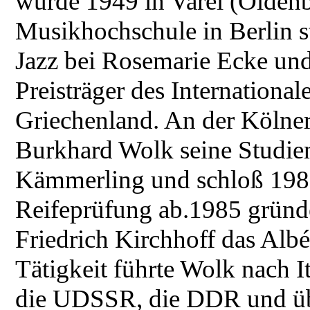
wurde 1949 in Varel (Oldenb
Musikhochschule in Berlin st
Jazz bei Rosemarie Ecke und
Preisträger des International
Griechenland. An der Kölner
Burkhard Wolk seine Studien
Kämmerling und schloß 1986
Reifeprüfung ab.1985 grün
Friedrich Kirchhoff das Alb
Tätigkeit führte Wolk nach I
die UDSSR, die DDR und übe